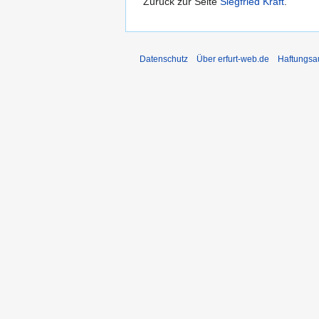
Zurück zur Seite
Siegfried Kraft
.
Datenschutz
Über erfurt-web.de
Haftungsa