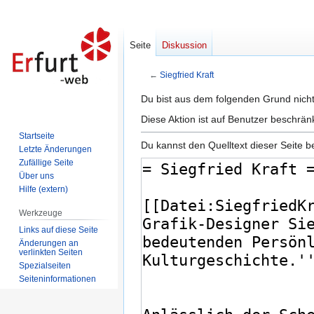
Seite
Diskussion
←
Siegfried Kraft
Zur
Zur
Du bist aus dem folgenden Grund nicht 
Navigation
Suche
Diese Aktion ist auf Benutzer beschrän
springen
springen
Startseite
Du kannst den Quelltext dieser Seite b
Letzte Änderungen
Zufällige Seite
Über uns
Hilfe (extern)
Werkzeuge
Links auf diese Seite
Änderungen an
verlinkten Seiten
Spezialseiten
Seiten­informationen