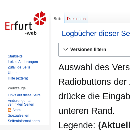
Seite
Diskussion
Logbücher dieser Se
Zur
Zur
Versionen filtern
Navigation
Suche
Startseite
springen
springen
Letzte Änderungen
Auswahl des Versi
Zufällige Seite
Über uns
Hilfe (extern)
Radiobuttons der
Werkzeuge
drücke die Eingab
Links auf diese Seite
Änderungen an
verlinkten Seiten
unteren Rand.
Atom
Spezialseiten
Seiten­informationen
Legende:
(Aktuell