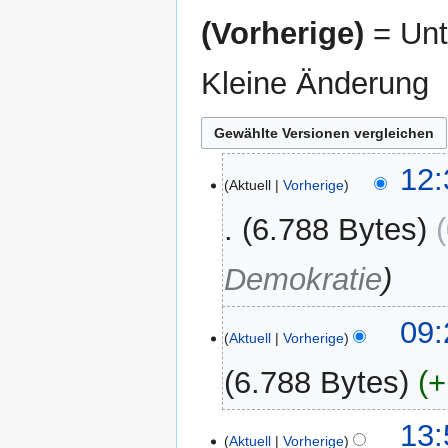
(Vorherige)
= Unt
Kleine Änderung
27.
12:
Aktuell
Vorherige
Oktober
2022
6.788 Bytes
Demokratie
1.
09:
Aktuell
Vorherige
Oktober
2022
6.788 Bytes
+
K
9.
13:
e
Aktuell
Vorherige
Mai