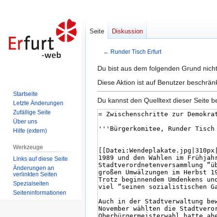
Seite
Diskussion
←
Runder Tisch Erfurt
Zur
Zur
Du bist aus dem folgenden Grund nicht 
Navigation
Suche
Diese Aktion ist auf Benutzer beschrän
springen
springen
Startseite
Du kannst den Quelltext dieser Seite b
Letzte Änderungen
Zufällige Seite
Über uns
Hilfe (extern)
Werkzeuge
Links auf diese Seite
Änderungen an
verlinkten Seiten
Spezialseiten
Seiten­informationen