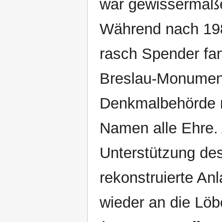
war gewissermaße
Während nach 198
rasch Spender fan
Breslau-Monument 
Denkmalbehörde m
Namen alle Ehre. A
Unterstützung des
rekonstruierte A
wieder an die Löb