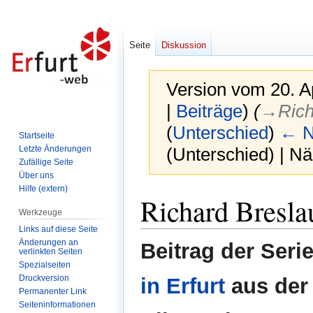
Seite
Diskussion
Version vom 20. A
|
Beiträge
)
(
→‎Ric
(
Unterschied
)
← N
Startseite
Letzte Änderungen
(Unterschied) | N
Zufällige Seite
Über uns
Hilfe (extern)
Zur
Zur
Richard Bresl
Navigation
Suche
Werkzeuge
springen
springen
Links auf diese Seite
Änderungen an
Beitrag der Seri
verlinkten Seiten
Spezialseiten
Druckversion
in Erfurt
aus der
Permanenter Link
Seiten­informationen