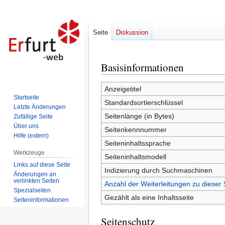
Seite
Diskussion
Basisinformationen
Zur
Zur
Navigation
Suche
springen
springen
Anzeigetitel
Startseite
Standardsortierschlüssel
Letzte Änderungen
Seitenlänge (in Bytes)
Zufällige Seite
Über uns
Seitenkennnummer
Hilfe (extern)
Seiteninhaltssprache
Werkzeuge
Seiteninhaltsmodell
Links auf diese Seite
Indizierung durch Suchmaschinen
Änderungen an
verlinkten Seiten
Anzahl der Weiterleitungen zu dieser 
Spezialseiten
Gezählt als eine Inhaltsseite
Seiten­informationen
Seitenschutz