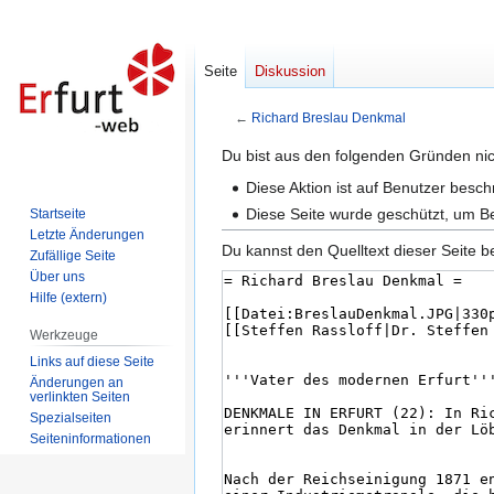
Seite
Diskussion
←
Richard Breslau Denkmal
Zur
Zur
Du bist aus den folgenden Gründen nich
Navigation
Suche
Diese Aktion ist auf Benutzer besc
springen
springen
Diese Seite wurde geschützt, um B
Startseite
Letzte Änderungen
Du kannst den Quelltext dieser Seite b
Zufällige Seite
Über uns
Hilfe (extern)
Werkzeuge
Links auf diese Seite
Änderungen an
verlinkten Seiten
Spezialseiten
Seiten­informationen