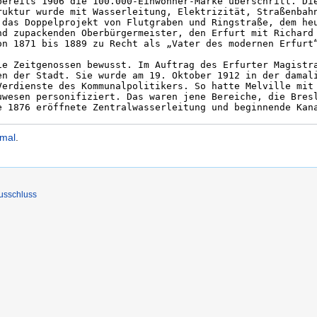
kmal
.
usschluss