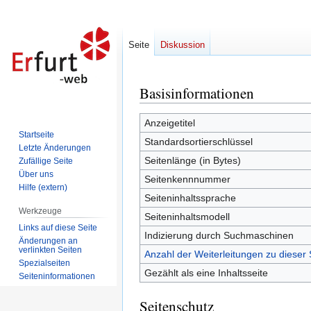
Seite
Diskussion
Basisinformationen
Zur
Zur
Navigation
Suche
springen
springen
Anzeigetitel
Startseite
Standardsortierschlüssel
Letzte Änderungen
Seitenlänge (in Bytes)
Zufällige Seite
Über uns
Seitenkennnummer
Hilfe (extern)
Seiteninhaltssprache
Werkzeuge
Seiteninhaltsmodell
Links auf diese Seite
Indizierung durch Suchmaschinen
Änderungen an
verlinkten Seiten
Anzahl der Weiterleitungen zu dieser 
Spezialseiten
Gezählt als eine Inhaltsseite
Seiten­informationen
Seitenschutz