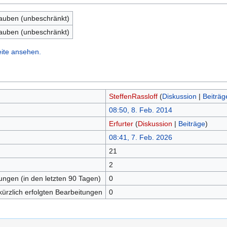
lauben (unbeschränkt)
lauben (unbeschränkt)
eite ansehen.
SteffenRassloff
(
Diskussion
|
Beiträg
08:50, 8. Feb. 2014
Erfurter
(
Diskussion
|
Beiträge
)
08:41, 7. Feb. 2026
21
n
2
tungen (in den letzten 90 Tagen)
0
kürzlich erfolgten Bearbeitungen
0