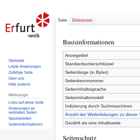
Seite
Diskussion
Basisinformationen
Zur
Zur
Navigation
Suche
springen
springen
Anzeigetitel
Startseite
Standardsortierschlüssel
Letzte Änderungen
Seitenlänge (in Bytes)
Zufällige Seite
Über uns
Seitenkennnummer
Hilfe (extern)
Seiteninhaltssprache
Werkzeuge
Seiteninhaltsmodell
Links auf diese Seite
Indizierung durch Suchmaschinen
Änderungen an
verlinkten Seiten
Anzahl der Weiterleitungen zu dieser 
Spezialseiten
Gezählt als eine Inhaltsseite
Seiten­informationen
Seitenschutz