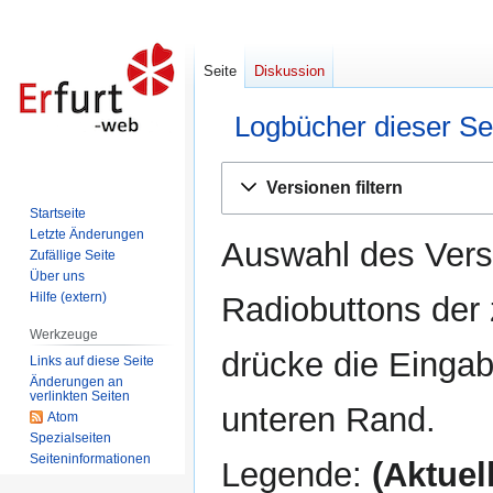
Seite
Diskussion
Logbücher dieser Se
Zur
Zur
Versionen filtern
Navigation
Suche
Startseite
springen
springen
Letzte Änderungen
Auswahl des Versi
Zufällige Seite
Über uns
Hilfe (extern)
Radiobuttons der
Werkzeuge
drücke die Eingab
Links auf diese Seite
Änderungen an
verlinkten Seiten
unteren Rand.
Atom
Spezialseiten
Seiten­informationen
Legende:
(Aktuell