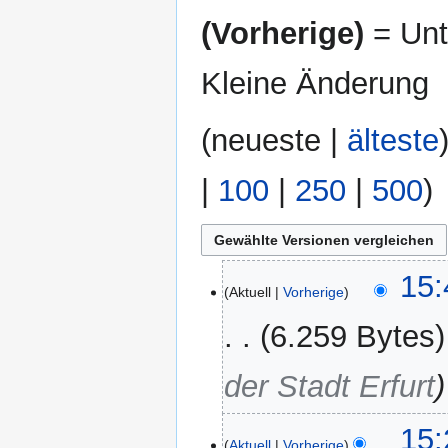
(Vorherige)
= Unt
Kleine Änderung
(
neueste
|
älteste
|
100
|
250
|
500
)
22.
15:
Aktuell
Vorherige
Februar
2026
6.259 Bytes
der Stadt Erfurt
25.
15:
Aktuell
Vorherige