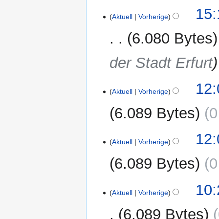
23.
15:
Aktuell
Vorherige
August
2024
6.080 Bytes
der Stadt Erfurt
1.
12:
Aktuell
Vorherige
Oktober
2022
6.089 Bytes
0
K
12:
e
Aktuell
Vorherige
i
6.089 Bytes
0
n
e
K
B
11.
10:
e
Aktuell
Vorherige
e
März
i
a
2021
6.089 Bytes
n
r