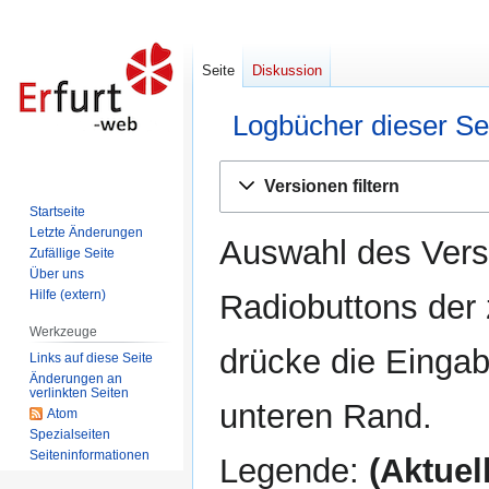
Seite
Diskussion
Logbücher dieser Se
Zur
Zur
Versionen filtern
Navigation
Suche
Startseite
springen
springen
Letzte Änderungen
Auswahl des Versi
Zufällige Seite
Über uns
Hilfe (extern)
Radiobuttons der
Werkzeuge
drücke die Eingab
Links auf diese Seite
Änderungen an
verlinkten Seiten
unteren Rand.
Atom
Spezialseiten
Seiten­informationen
Legende:
(Aktuell