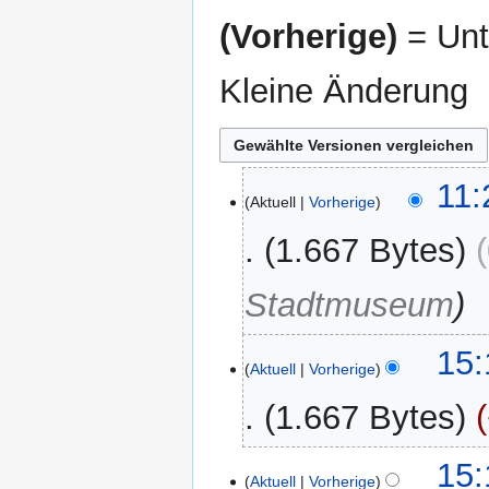
(Vorherige)
= Unt
Kleine Änderung
19.
11:
Aktuell
Vorherige
Mai
2025
1.667 Bytes
Stadtmuseum
2.
15:
Aktuell
Vorherige
Februar
2021
1.667 Bytes
K
15:
e
Aktuell
Vorherige