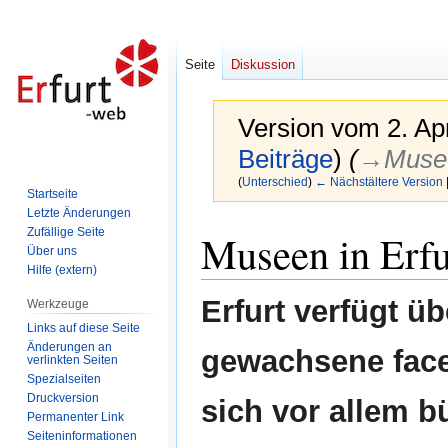
Seite
Diskussion
Version vom 2. Ap
Beiträge
)
(
→‎Musee
(
Unterschied
)
← Nächstältere Version
Startseite
Letzte Änderungen
Zur
Zur
Zufällige Seite
Museen in Erfu
Navigation
Suche
Über uns
Hilfe (extern)
springen
springen
Erfurt verfügt ü
Werkzeuge
Links auf diese Seite
Änderungen an
gewachsene face
verlinkten Seiten
Spezialseiten
Druckversion
sich vor allem 
Permanenter Link
Seiten­informationen