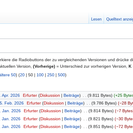
Lesen
Quelltext anze
kiere die Radiobuttons der zu vergleichenden Versionen und drücke d
ktuellen Version,
(Vorherige)
= Unterschied zur vorherigen Version,
K
ältere 50
) (
20
|
50
|
100
|
250
|
500
)
. Apr. 2026
‎
Erfurter
Diskussion
Beiträge
‎
9.811 Bytes
+25 Byte
25. Feb. 2026
‎
Erfurter
Diskussion
Beiträge
‎
9.786 Bytes
−28 By
. Jan. 2026
‎
Erfurter
Diskussion
Beiträge
‎
9.814 Bytes
−7 Bytes
. Jan. 2026
‎
Erfurter
Diskussion
Beiträge
‎
9.821 Bytes
−30 Byte
. Jan. 2026
‎
Erfurter
Diskussion
Beiträge
‎
9.851 Bytes
−72 Byte