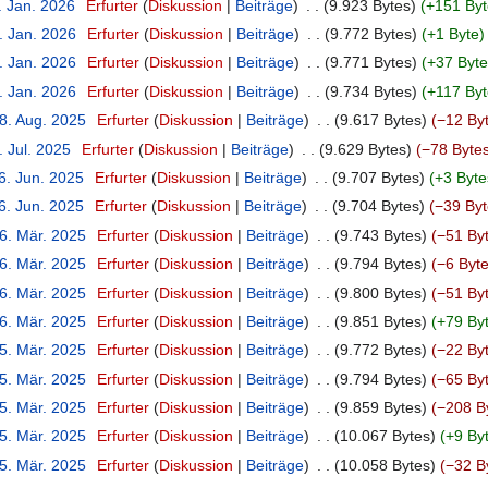
. Jan. 2026
‎
Erfurter
Diskussion
Beiträge
‎
9.923 Bytes
+151 Byt
. Jan. 2026
‎
Erfurter
Diskussion
Beiträge
‎
9.772 Bytes
+1 Byte
. Jan. 2026
‎
Erfurter
Diskussion
Beiträge
‎
9.771 Bytes
+37 Byte
. Jan. 2026
‎
Erfurter
Diskussion
Beiträge
‎
9.734 Bytes
+117 Byt
18. Aug. 2025
‎
Erfurter
Diskussion
Beiträge
‎
9.617 Bytes
−12 By
. Jul. 2025
‎
Erfurter
Diskussion
Beiträge
‎
9.629 Bytes
−78 Byte
6. Jun. 2025
‎
Erfurter
Diskussion
Beiträge
‎
9.707 Bytes
+3 Byte
6. Jun. 2025
‎
Erfurter
Diskussion
Beiträge
‎
9.704 Bytes
−39 Byt
26. Mär. 2025
‎
Erfurter
Diskussion
Beiträge
‎
9.743 Bytes
−51 By
26. Mär. 2025
‎
Erfurter
Diskussion
Beiträge
‎
9.794 Bytes
−6 Byt
26. Mär. 2025
‎
Erfurter
Diskussion
Beiträge
‎
9.800 Bytes
−51 By
26. Mär. 2025
‎
Erfurter
Diskussion
Beiträge
‎
9.851 Bytes
+79 By
25. Mär. 2025
‎
Erfurter
Diskussion
Beiträge
‎
9.772 Bytes
−22 By
25. Mär. 2025
‎
Erfurter
Diskussion
Beiträge
‎
9.794 Bytes
−65 By
25. Mär. 2025
‎
Erfurter
Diskussion
Beiträge
‎
9.859 Bytes
−208 B
25. Mär. 2025
‎
Erfurter
Diskussion
Beiträge
‎
10.067 Bytes
+9 By
25. Mär. 2025
‎
Erfurter
Diskussion
Beiträge
‎
10.058 Bytes
−32 B