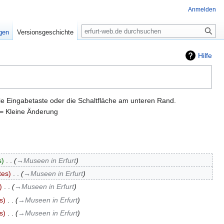
Anmelden
Suche
igen
Versionsgeschichte
Hilfe
ie Eingabetaste oder die Schaltfläche am unteren Rand.
= Kleine Änderung
s
‎
→‎Museen in Erfurt
tes
‎
→‎Museen in Erfurt
‎
→‎Museen in Erfurt
s
‎
→‎Museen in Erfurt
s
‎
→‎Museen in Erfurt