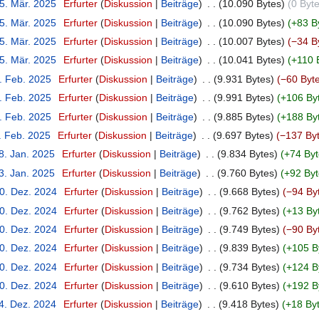
25. Mär. 2025
‎
Erfurter
Diskussion
Beiträge
‎
10.090 Bytes
0 Byt
25. Mär. 2025
‎
Erfurter
Diskussion
Beiträge
‎
10.090 Bytes
+83 B
25. Mär. 2025
‎
Erfurter
Diskussion
Beiträge
‎
10.007 Bytes
−34 B
25. Mär. 2025
‎
Erfurter
Diskussion
Beiträge
‎
10.041 Bytes
+110 
9. Feb. 2025
‎
Erfurter
Diskussion
Beiträge
‎
9.931 Bytes
−60 Byt
9. Feb. 2025
‎
Erfurter
Diskussion
Beiträge
‎
9.991 Bytes
+106 By
9. Feb. 2025
‎
Erfurter
Diskussion
Beiträge
‎
9.885 Bytes
+188 By
. Feb. 2025
‎
Erfurter
Diskussion
Beiträge
‎
9.697 Bytes
−137 By
8. Jan. 2025
‎
Erfurter
Diskussion
Beiträge
‎
9.834 Bytes
+74 Byt
3. Jan. 2025
‎
Erfurter
Diskussion
Beiträge
‎
9.760 Bytes
+92 Byt
30. Dez. 2024
‎
Erfurter
Diskussion
Beiträge
‎
9.668 Bytes
−94 By
30. Dez. 2024
‎
Erfurter
Diskussion
Beiträge
‎
9.762 Bytes
+13 By
30. Dez. 2024
‎
Erfurter
Diskussion
Beiträge
‎
9.749 Bytes
−90 By
30. Dez. 2024
‎
Erfurter
Diskussion
Beiträge
‎
9.839 Bytes
+105 B
30. Dez. 2024
‎
Erfurter
Diskussion
Beiträge
‎
9.734 Bytes
+124 B
30. Dez. 2024
‎
Erfurter
Diskussion
Beiträge
‎
9.610 Bytes
+192 B
24. Dez. 2024
‎
Erfurter
Diskussion
Beiträge
‎
9.418 Bytes
+18 By