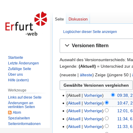
Seite
Diskussion
Logbücher dieser Seite anzeigen
Zur
Zur
Versionen filtern
Navigation
Suche
springen
springen
Startseite
Auswahl des Versionsunterschieds: Mar
Letzte Änderungen
Legende:
(Aktuell)
= Unterschied zur a
Zufällige Seite
Über uns
(
neueste
|
älteste
) Zeige (
jüngere 50
|
Hilfe (extern)
Werkzeuge
Aktuell
Vorherige
09:38, 2
2.
Links auf diese Seite
April
Aktuell
Vorherige
10:47, 
Änderungen an
25.
verlinkten Seiten
2026
Februar
Aktuell
Vorherige
12:01, 6
6.
Atom
2026
Januar
Spezialseiten
Aktuell
Vorherige
11:34, 6
Seiten­informationen
2026
Aktuell
Vorherige
11:33, 6