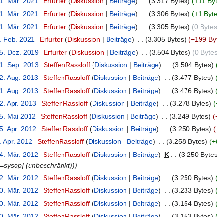
21. Mär. 2021
‎
Erfurter
Diskussion
Beiträge
‎
3.317 Bytes
+11 By
21. Mär. 2021
‎
Erfurter
Diskussion
Beiträge
‎
3.306 Bytes
+1 Byt
21. Mär. 2021
‎
Erfurter
Diskussion
Beiträge
‎
3.305 Bytes
0 Bytes
3. Feb. 2021
‎
Erfurter
Diskussion
Beiträge
‎
3.305 Bytes
−199 By
15. Dez. 2019
‎
Erfurter
Diskussion
Beiträge
‎
3.504 Bytes
0 Byte
21. Sep. 2013
‎
SteffenRassloff
Diskussion
Beiträge
‎
3.504 Bytes
22. Aug. 2013
‎
SteffenRassloff
Diskussion
Beiträge
‎
3.477 Bytes
21. Aug. 2013
‎
SteffenRassloff
Diskussion
Beiträge
‎
3.476 Bytes
2. Apr. 2013
‎
SteffenRassloff
Diskussion
Beiträge
‎
3.278 Bytes
15. Mai 2012
‎
SteffenRassloff
Diskussion
Beiträge
‎
3.249 Bytes
5. Apr. 2012
‎
SteffenRassloff
Diskussion
Beiträge
‎
3.250 Bytes
. Apr. 2012
‎
SteffenRassloff
Diskussion
Beiträge
‎
3.258 Bytes
+
14. Mär. 2012
‎
SteffenRassloff
Diskussion
Beiträge
‎
K
3.250 Byte
e=sysop] (unbeschränkt))
12. Mär. 2012
‎
SteffenRassloff
Diskussion
Beiträge
‎
3.250 Bytes
10. Mär. 2012
‎
SteffenRassloff
Diskussion
Beiträge
‎
3.233 Bytes
10. Mär. 2012
‎
SteffenRassloff
Diskussion
Beiträge
‎
3.154 Bytes
10. Mär. 2012
‎
SteffenRassloff
Diskussion
Beiträge
‎
3.153 Bytes