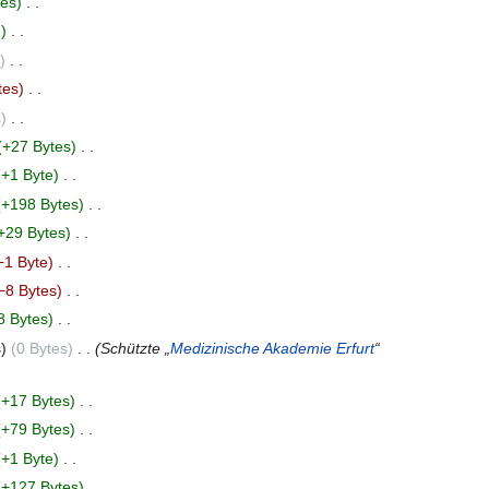
tes
‎
e
‎
‎
tes
‎
s
‎
+27 Bytes
‎
+1 Byte
‎
+198 Bytes
‎
+29 Bytes
‎
−1 Byte
‎
−8 Bytes
‎
8 Bytes
‎
s
0 Bytes
‎
Schützte „
Medizinische Akademie Erfurt
“
+17 Bytes
‎
+79 Bytes
‎
+1 Byte
‎
+127 Bytes
‎