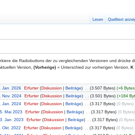
Lesen
Quelltext anze
kiere die Radiobuttons der zu vergleichenden Versionen und drücke d
ktuellen Version,
(Vorherige)
= Unterschied zur vorherigen Version,
K
. Jan. 2026
‎
Erfurter
Diskussion
Beiträge
‎
3.507 Bytes
+6 Bytes
. Nov. 2024
‎
Erfurter
Diskussion
Beiträge
‎
3.501 Bytes
+184 By
. Jan. 2024
‎
Erfurter
Diskussion
Beiträge
‎
3.317 Bytes
0 Bytes
‎
25. Mai 2023
‎
Erfurter
Diskussion
Beiträge
‎
3.317 Bytes
0 Bytes
3. Jan. 2023
‎
Erfurter
Diskussion
Beiträge
‎
3.317 Bytes
0 Bytes
. Okt. 2022
‎
Erfurter
Diskussion
Beiträge
‎
3.317 Bytes
0 Bytes
‎