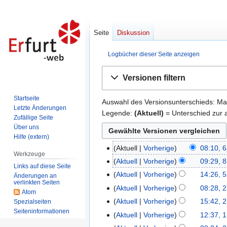
Seite
Diskussion
Logbücher dieser Seite anzeigen
Zur
Zur
Versionen filtern
Navigation
Suche
springen
springen
Startseite
Auswahl des Versionsunterschieds: Mar
Letzte Änderungen
Legende:
(Aktuell)
= Unterschied zur a
Zufällige Seite
Über uns
Hilfe (extern)
Aktuell
Vorherige
08:10, 6
6.
Werkzeuge
Januar
Aktuell
Vorherige
09:29, 8
8.
Links auf diese Seite
2026
November
Aktuell
Vorherige
14:26, 5
5.
Änderungen an
verlinkten Seiten
2024
Januar
Aktuell
Vorherige
08:28, 
25.
Atom
2024
Mai
Aktuell
Vorherige
15:42, 2
Spezialseiten
23.
2023
Seiten­informationen
Januar
Aktuell
Vorherige
12:37, 1
1.
2023
K
Oktober