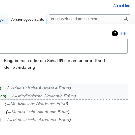
Anmelden
Suche
igen
Versionsgeschichte
Hilfe
ie Eingabetaste oder die Schaltfläche am unteren Rand.
= Kleine Änderung
‎
→‎Medizinische Akademie Erfurt
tes
‎
→‎Medizinische Akademie Erfurt
→‎Medizinische Akademie Erfurt
‎
→‎Medizinische Akademie Erfurt
‎
→‎Medizinische Akademie Erfurt