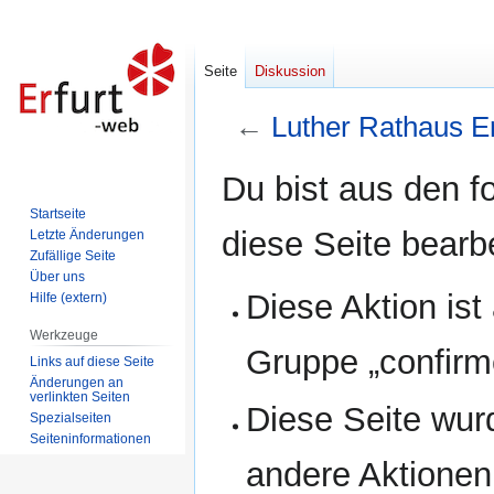
Seite
Diskussion
←
Luther Rathaus Er
Zur
Zur
Du bist aus den f
Navigation
Suche
Startseite
springen
springen
diese Seite bearb
Letzte Änderungen
Zufällige Seite
Über uns
Diese Aktion ist
Hilfe (extern)
Werkzeuge
Gruppe „confirm
Links auf diese Seite
Änderungen an
verlinkten Seiten
Diese Seite wur
Spezialseiten
Seiten­informationen
andere Aktionen