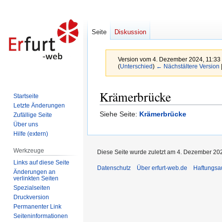
Seite
Diskussion
Version vom 4. Dezember 2024, 11:33
(
Unterschied
)
← Nächstältere Version
Zur
Zur
Krämerbrücke
Startseite
Navigation
Suche
Letzte Änderungen
springen
springen
Siehe Seite:
Krämerbrücke
Zufällige Seite
Über uns
Hilfe (extern)
Werkzeuge
Diese Seite wurde zuletzt am 4. Dezember 202
Links auf diese Seite
Datenschutz
Über erfurt-web.de
Haftungsa
Änderungen an
verlinkten Seiten
Spezialseiten
Druckversion
Permanenter Link
Seiten­informationen