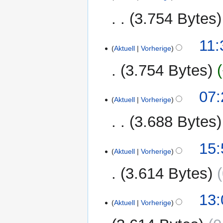
2024
3.754 Bytes
4.
11:
Aktuell
Vorherige
November
2024
3.754 Bytes
24.
07:
Aktuell
Vorherige
September
2024
3.688 Bytes
8.
15:
Aktuell
Vorherige
März
2023
3.614 Bytes
1.
13:
Aktuell
Vorherige
Oktober
2022