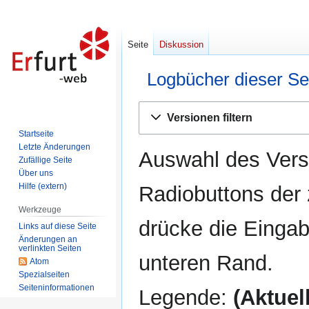
Seite
Diskussion
Logbücher dieser Se
Zur
Zur
Versionen filtern
Navigation
Suche
Startseite
springen
springen
Letzte Änderungen
Auswahl des Versi
Zufällige Seite
Über uns
Hilfe (extern)
Radiobuttons der
Werkzeuge
drücke die Eingab
Links auf diese Seite
Änderungen an
verlinkten Seiten
unteren Rand.
Atom
Spezialseiten
Seiten­informationen
Legende:
(Aktuell