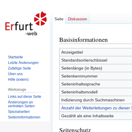
Seite
Diskussion
Basisinformationen
Zur
Zur
Navigation
Suche
springen
springen
Anzeigetitel
Startseite
Standardsortierschlüssel
Letzte Änderungen
Seitenlänge (in Bytes)
Zufällige Seite
Über uns
Seitenkennnummer
Hilfe (extern)
Seiteninhaltssprache
Werkzeuge
Seiteninhaltsmodell
Links auf diese Seite
Indizierung durch Suchmaschinen
Änderungen an
verlinkten Seiten
Anzahl der Weiterleitungen zu dieser 
Spezialseiten
Gezählt als eine Inhaltsseite
Seiten­informationen
Seitenschutz