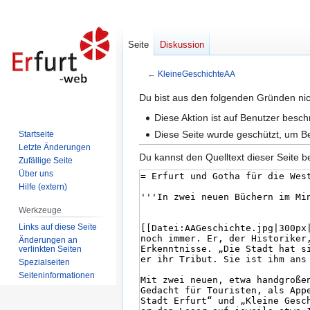
Seite
Diskussion
←
KleineGeschichteAA
Zur
Zur
Du bist aus den folgenden Gründen nich
Navigation
Suche
Diese Aktion ist auf Benutzer besc
springen
springen
Diese Seite wurde geschützt, um B
Startseite
Letzte Änderungen
Du kannst den Quelltext dieser Seite b
Zufällige Seite
Über uns
Hilfe (extern)
Werkzeuge
Links auf diese Seite
Änderungen an
verlinkten Seiten
Spezialseiten
Seiten­informationen