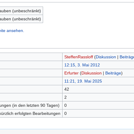
lauben (unbeschränkt)
lauben (unbeschränkt)
eite ansehen.
SteffenRassloff
(
Diskussion
|
Beiträg
12:15, 3. Mai 2012
Erfurter
(
Diskussion
|
Beiträge
)
11:21, 19. Mai 2025
42
n
2
tungen (in den letzten 90 Tagen)
0
kürzlich erfolgten Bearbeitungen
0