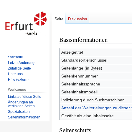
Seite
Diskussion
Basisinformationen
Zur
Zur
Navigation
Suche
springen
springen
Anzeigetitel
Startseite
Standardsortierschlüssel
Letzte Änderungen
Seitenlänge (in Bytes)
Zufällige Seite
Über uns
Seitenkennnummer
Hilfe (extern)
Seiteninhaltssprache
Werkzeuge
Seiteninhaltsmodell
Links auf diese Seite
Indizierung durch Suchmaschinen
Änderungen an
verlinkten Seiten
Anzahl der Weiterleitungen zu dieser 
Spezialseiten
Gezählt als eine Inhaltsseite
Seiten­informationen
Seitenschutz