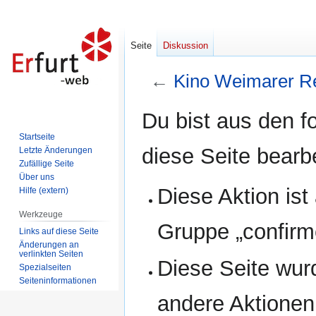
Seite
Diskussion
←
Kino Weimarer Re
Zur
Zur
Du bist aus den f
Navigation
Suche
Startseite
springen
springen
diese Seite bearb
Letzte Änderungen
Zufällige Seite
Über uns
Diese Aktion ist
Hilfe (extern)
Werkzeuge
Gruppe „confirm
Links auf diese Seite
Änderungen an
verlinkten Seiten
Diese Seite wur
Spezialseiten
Seiten­informationen
andere Aktionen