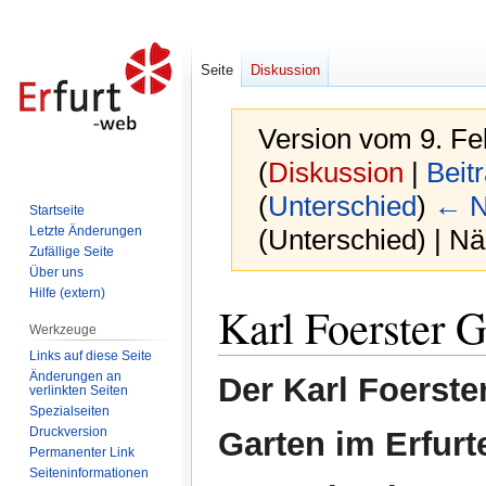
Seite
Diskussion
Version vom 9. Fe
(
Diskussion
|
Beit
(
Unterschied
)
← N
Startseite
Letzte Änderungen
(Unterschied) | N
Zufällige Seite
Über uns
Hilfe (extern)
Zur
Zur
Karl Foerster G
Navigation
Suche
Werkzeuge
springen
springen
Links auf diese Seite
Änderungen an
Der Karl Foerste
verlinkten Seiten
Spezialseiten
Druckversion
Garten im Erfurt
Permanenter Link
Seiten­informationen