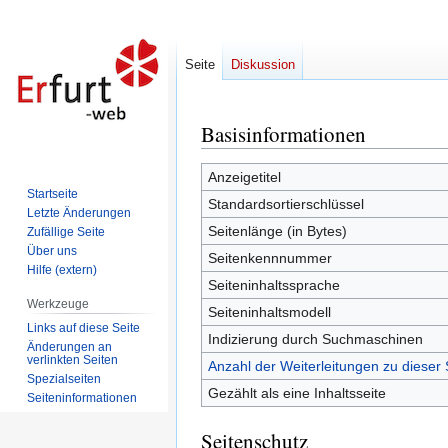
Seite
Diskussion
Basisinformationen
Zur
Zur
Navigation
Suche
springen
springen
Anzeigetitel
Startseite
Standardsortierschlüssel
Letzte Änderungen
Seitenlänge (in Bytes)
Zufällige Seite
Über uns
Seitenkennnummer
Hilfe (extern)
Seiteninhaltssprache
Werkzeuge
Seiteninhaltsmodell
Links auf diese Seite
Indizierung durch Suchmaschinen
Änderungen an
verlinkten Seiten
Anzahl der Weiterleitungen zu dieser 
Spezialseiten
Gezählt als eine Inhaltsseite
Seiten­informationen
Seitenschutz