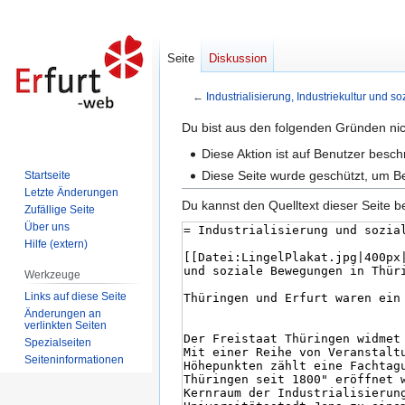
Seite
Diskussion
←
Industrialisierung, Industriekultur und
Zur
Zur
Du bist aus den folgenden Gründen nich
Navigation
Suche
Diese Aktion ist auf Benutzer besc
springen
springen
Diese Seite wurde geschützt, um B
Startseite
Letzte Änderungen
Du kannst den Quelltext dieser Seite b
Zufällige Seite
Über uns
Hilfe (extern)
Werkzeuge
Links auf diese Seite
Änderungen an
verlinkten Seiten
Spezialseiten
Seiten­informationen