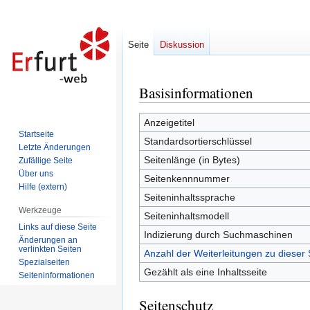
Seite
Diskussion
Basisinformationen
Zur
Zur
Navigation
Suche
springen
springen
Anzeigetitel
Startseite
Standardsortierschlüssel
Letzte Änderungen
Seitenlänge (in Bytes)
Zufällige Seite
Über uns
Seitenkennnummer
Hilfe (extern)
Seiteninhaltssprache
Werkzeuge
Seiteninhaltsmodell
Links auf diese Seite
Indizierung durch Suchmaschinen
Änderungen an
verlinkten Seiten
Anzahl der Weiterleitungen zu dieser 
Spezialseiten
Gezählt als eine Inhaltsseite
Seiten­informationen
Seitenschutz