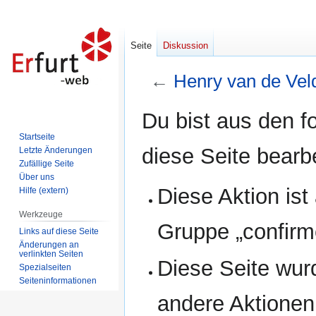
Seite
Diskussion
←
Henry van de Vel
Zur
Zur
Du bist aus den f
Navigation
Suche
Startseite
springen
springen
diese Seite bearb
Letzte Änderungen
Zufällige Seite
Über uns
Diese Aktion ist
Hilfe (extern)
Werkzeuge
Gruppe „confirm
Links auf diese Seite
Änderungen an
verlinkten Seiten
Diese Seite wur
Spezialseiten
Seiten­informationen
andere Aktionen