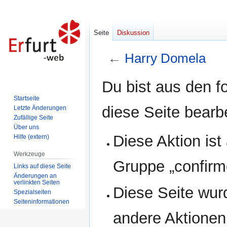
Seite
Diskussion
←
Harry Domela
Zur
Zur
Du bist aus den f
Navigation
Suche
Startseite
springen
springen
diese Seite bearb
Letzte Änderungen
Zufällige Seite
Über uns
Diese Aktion ist
Hilfe (extern)
Werkzeuge
Gruppe „confirm
Links auf diese Seite
Änderungen an
verlinkten Seiten
Diese Seite wur
Spezialseiten
Seiten­informationen
andere Aktionen