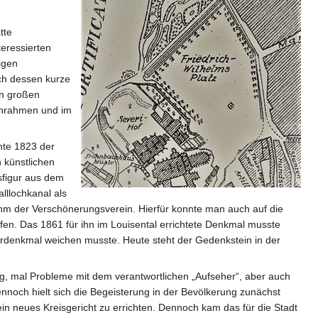
tte
teressierten
igen
ch dessen kurze
en großen
einrahmen und im
nte 1823 der
 künstlichen
esfigur aus dem
lllochkanal als
hm der Verschönerungsverein. Hierfür konnte man auch auf die
en. Das 1861 für ihn im Louisental errichtete Denkmal musste
erdenkmal weichen musste. Heute steht der Gedenkstein in der
g, mal Probleme mit dem verantwortlichen „Aufseher“, aber auch
noch hielt sich die Begeisterung in der Bevölkerung zunächst
ein neues Kreisgericht zu errichten. Dennoch kam das für die Stadt