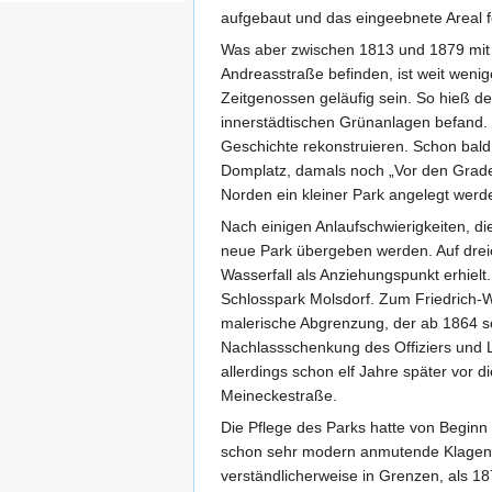
aufgebaut und das eingeebnete Areal f
Was aber zwischen 1813 und 1879 mit 
Andreasstraße befinden, ist weit wenig
Zeitgenossen geläufig sein. So hieß der
innerstädtischen Grünanlagen befand.
Geschichte rekonstruieren. Schon bal
Domplatz, damals noch „Vor den Grade
Norden ein kleiner Park angelegt werd
Nach einigen Anlaufschwierigkeiten, di
neue Park übergeben werden. Auf dreie
Wasserfall als Anziehungspunkt erhielt.
Schlosspark Molsdorf. Zum Friedrich-Wi
malerische Abgrenzung, der ab 1864 so
Nachlassschenkung des Offiziers und L
allerdings schon elf Jahre später vor
Meineckestraße.
Die Pflege des Parks hatte von Beginn
schon sehr modern anmutende Klagen ü
verständlicherweise in Grenzen, als 18