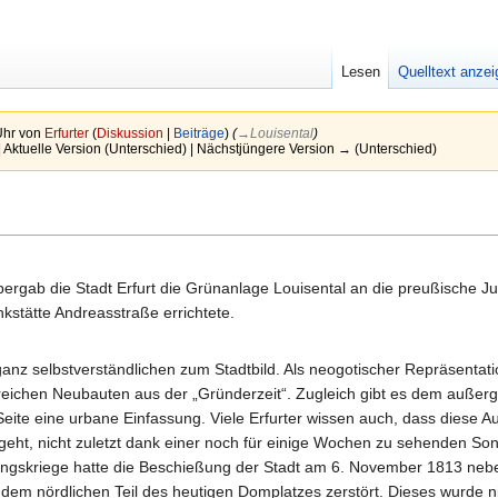
Lesen
Quelltext anze
Uhr von
Erfurter
(
Diskussion
|
Beiträge
)
(
→‎Louisental
)
| Aktuelle Version (Unterschied) | Nächstjüngere Version → (Unterschied)
ergab die Stadt Erfurt die Grünanlage Louisental an die preußische Jus
kstätte Andreasstraße errichtete.
anz selbstverständlichen zum Stadtbild. Als neogotischer Repräsenta
hlreichen Neubauten aus der „Gründerzeit“. Zugleich gibt es dem außer
 Seite eine urbane Einfassung. Viele Erfurter wissen auch, dass diese 
geht, nicht zuletzt dank einer noch für einige Wochen zu sehenden So
ngskriege hatte die Beschießung der Stadt am 6. November 1813 ne
 dem nördlichen Teil des heutigen Domplatzes zerstört. Dieses wurde n