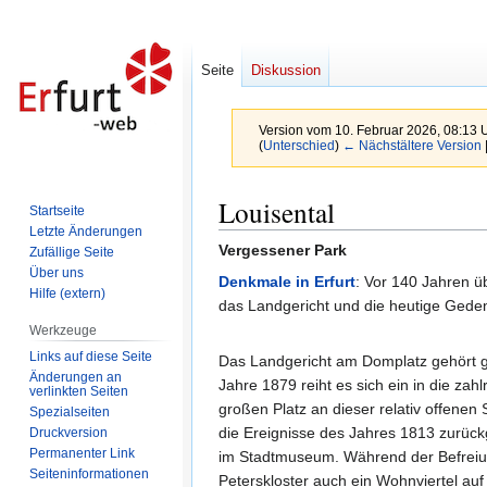
Seite
Diskussion
Version vom 10. Februar 2026, 08:13 
(
Unterschied
)
← Nächstältere Version
Zur
Zur
Louisental
Startseite
Navigation
Suche
Letzte Änderungen
springen
springen
Vergessener Park
Zufällige Seite
Über uns
Denkmale in Erfurt
: Vor 140 Jahren üb
Hilfe (extern)
das Landgericht und die heutige Geden
Werkzeuge
Links auf diese Seite
Das Landgericht am Domplatz gehört g
Änderungen an
Jahre 1879 reiht es sich ein in die za
verlinkten Seiten
großen Platz an dieser relativ offenen
Spezialseiten
die Ereignisse des Jahres 1813 zurück
Druckversion
Permanenter Link
im Stadtmuseum. Während der Befreiu
Seiten­informationen
Peterskloster auch ein Wohnviertel auf