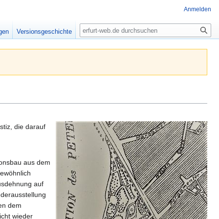
Anmelden
Suche
igen
Versionsgeschichte
tiz, die darauf
tionsbau aus dem
gewöhnlich
Ausdehnung auf
nderausstellung
ben dem
icht wieder