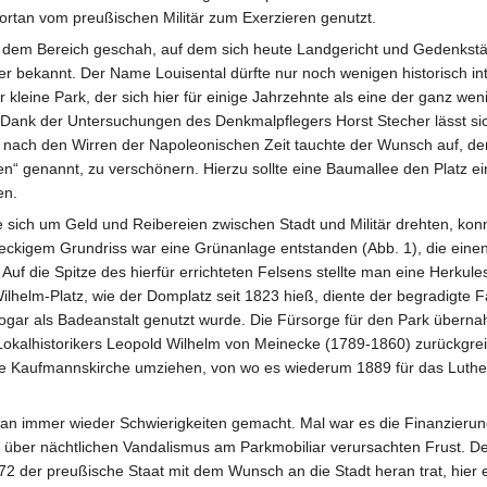
ortan vom preußischen Militär zum Exerzieren genutzt.
dem Bereich geschah, auf dem sich heute Landgericht und Gedenkstä
er bekannt. Der Name Louisental dürfte nur noch wenigen historisch in
 kleine Park, der sich hier für einige Jahrzehnte als eine der ganz wen
 Dank der Untersuchungen des Denkmalpflegers Horst Stecher lässt si
d nach den Wirren der Napoleonischen Zeit tauchte der Wunsch auf, d
n“ genannt, zu verschönern. Hierzu sollte eine Baumallee den Platz 
en.
e sich um Geld und Reibereien zwischen Stadt und Militär drehten, kon
ckigem Grundriss war eine Grünanlage entstanden (Abb. 1), die einen
 Auf die Spitze des hierfür errichteten Felsens stellte man eine Herkul
lhelm-Platz, wie der Domplatz seit 1823 hieß, diente der begradigte Fa
gar als Badeanstalt genutzt wurde. Die Fürsorge für den Park überna
okalhistorikers Leopold Wilhelm von Meinecke (1789-1860) zurückgreif
 die Kaufmannskirche umziehen, von wo es wiederum 1889 für das Luth
 an immer wieder Schwierigkeiten gemacht. Mal war es die Finanzierun
ber nächtlichen Vandalismus am Parkmobiliar verursachten Frust. Den
72 der preußische Staat mit dem Wunsch an die Stadt heran trat, hier 