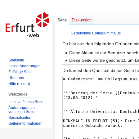
Seite
Diskussion
←
Gedenktafel Collegium maius
Zur
Zur
Du bist aus den folgenden Gründen nich
Navigation
Suche
Diese Aktion ist auf Benutzer besc
springen
springen
Diese Seite wurde geschützt, um B
Startseite
Letzte Änderungen
Du kannst den Quelltext dieser Seite b
Zufällige Seite
Über uns
Hilfe (extern)
Werkzeuge
Links auf diese Seite
Änderungen an
verlinkten Seiten
Spezialseiten
Seiten­informationen