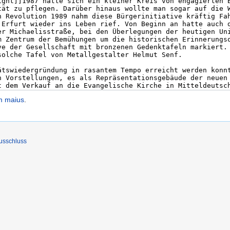
m maius
.
usschluss