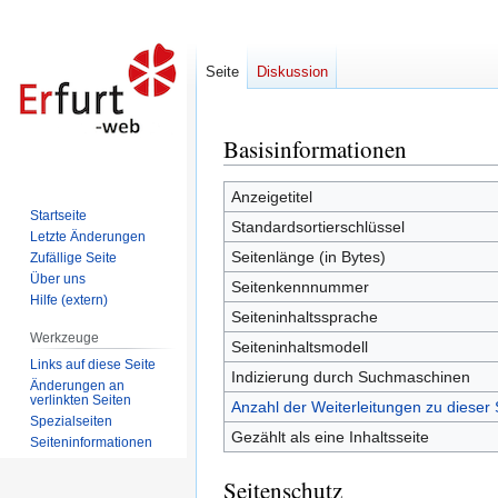
Seite
Diskussion
Basisinformationen
Zur
Zur
Navigation
Suche
springen
springen
Anzeigetitel
Startseite
Standardsortierschlüssel
Letzte Änderungen
Seitenlänge (in Bytes)
Zufällige Seite
Über uns
Seitenkennnummer
Hilfe (extern)
Seiteninhaltssprache
Werkzeuge
Seiteninhaltsmodell
Links auf diese Seite
Indizierung durch Suchmaschinen
Änderungen an
verlinkten Seiten
Anzahl der Weiterleitungen zu dieser 
Spezialseiten
Gezählt als eine Inhaltsseite
Seiten­informationen
Seitenschutz