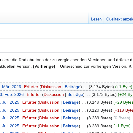
Lesen
Quelltext anze
kiere die Radiobuttons der zu vergleichenden Versionen und drücke d
ktuellen Version,
(Vorherige)
= Unterschied zur vorherigen Version,
K
. Mär. 2026
‎
Erfurter
Diskussion
Beiträge
‎
3.174 Bytes
+1 Byte
23. Feb. 2026
‎
Erfurter
Diskussion
Beiträge
‎
3.173 Bytes
+24 By
. Jul. 2025
‎
Erfurter
Diskussion
Beiträge
‎
3.149 Bytes
+29 Byte
. Jul. 2025
‎
Erfurter
Diskussion
Beiträge
‎
3.120 Bytes
−119 Byt
. Jul. 2025
‎
Erfurter
Diskussion
Beiträge
‎
3.239 Bytes
0 Bytes
‎
. Jul. 2025
‎
Erfurter
Diskussion
Beiträge
‎
3.239 Bytes
+1 Byte
‎