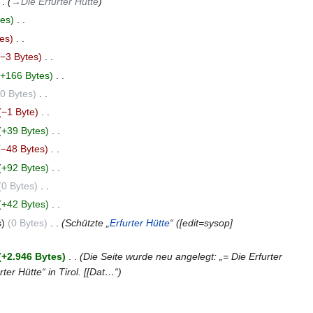
→‎Die Erfurter Hütte
tes
‎
tes
‎
−3 Bytes
‎
+166 Bytes
‎
0 Bytes
‎
−1 Byte
‎
+39 Bytes
‎
−48 Bytes
‎
+92 Bytes
‎
0 Bytes
‎
+42 Bytes
‎
s
0 Bytes
‎
Schützte „
Erfurter Hütte
“ ([edit=sysop]
+2.946 Bytes
‎
Die Seite wurde neu angelegt: „= Die Erfurter
ter Hütte“ in Tirol. [[Dat…“