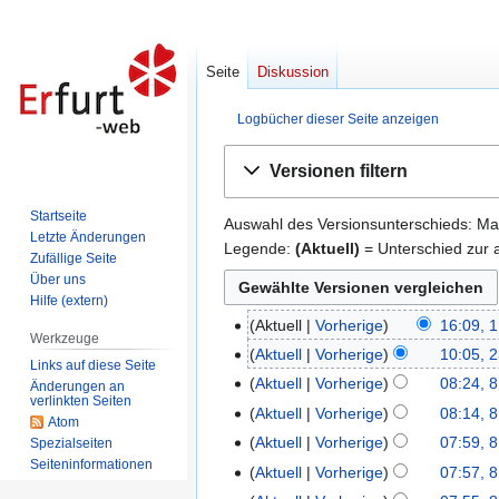
Seite
Diskussion
Logbücher dieser Seite anzeigen
Zur
Zur
Versionen filtern
Navigation
Suche
springen
springen
Startseite
Auswahl des Versionsunterschieds: Mar
Letzte Änderungen
Legende:
(Aktuell)
= Unterschied zur a
Zufällige Seite
Über uns
Hilfe (extern)
Aktuell
Vorherige
16:09, 1
1.
Werkzeuge
März
Aktuell
Vorherige
10:05, 
23.
Links auf diese Seite
2026
Februar
Aktuell
Vorherige
08:24, 8
8.
Änderungen an
verlinkten Seiten
2026
Juli
Aktuell
Vorherige
08:14, 8
Atom
2025
Aktuell
Vorherige
07:59, 8
Spezialseiten
Seiten­informationen
Aktuell
Vorherige
07:57, 8