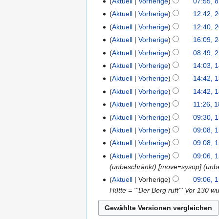
Aktuell
Vorherige
07:55, 8
Aktuell
Vorherige
12:42, 2
20.
K
Juni
Aktuell
Vorherige
12:40, 2
e
2021
K
Aktuell
Vorherige
16:09, 2
24.
i
e
K
Januar
Aktuell
Vorherige
08:49, 2
23.
n
i
e
2013
K
Januar
Aktuell
Vorherige
14:03, 1
14.
e
n
i
e
2013
K
Januar
B
Aktuell
Vorherige
14:42, 
18.
e
n
i
e
2013
K
e
Dezember
B
Aktuell
Vorherige
14:42, 
e
n
i
e
a
2012
K
e
B
Aktuell
Vorherige
11:26, 
e
n
i
r
e
a
K
e
B
Aktuell
Vorherige
09:30, 
15.
e
n
b
i
r
e
a
K
e
Dezember
B
Aktuell
Vorherige
09:08, 
e
e
n
b
i
r
e
a
2012
K
e
B
i
Aktuell
Vorherige
09:08, 
e
e
n
b
i
r
e
a
K
e
t
B
i
Aktuell
Vorherige
09:06, 
e
e
n
b
i
r
e
a
u
e
t
(unbeschränkt) [move=sysop] (unb
B
i
e
e
n
b
i
r
n
a
u
e
t
Aktuell
Vorherige
09:06, 
B
i
e
e
n
b
g
r
n
a
u
Hütte = '''Der Berg ruft''' Vor 130 
e
t
B
i
e
e
s
b
g
r
n
a
u
e
t
B
i
z
e
s
b
g
r
n
a
u
e
t
u