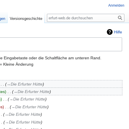
Anmelden
Suche
igen
Versionsgeschichte
Hilfe
ie Eingabetaste oder die Schaltfläche am unteren Rand.
= Kleine Änderung
‎
→‎Die Erfurter Hütte
tes
‎
→‎Die Erfurter Hütte
s
‎
→‎Die Erfurter Hütte
es
‎
→‎Die Erfurter Hütte
→‎Die Erfurter Hütte
→‎Die Erfurter Hütte