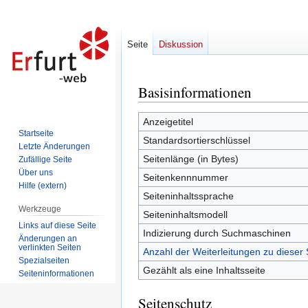
Seite
Diskussion
Basisinformationen
Zur
Zur
Navigation
Suche
springen
springen
Anzeigetitel
Startseite
Standardsortierschlüssel
Letzte Änderungen
Seitenlänge (in Bytes)
Zufällige Seite
Über uns
Seitenkennnummer
Hilfe (extern)
Seiteninhaltssprache
Werkzeuge
Seiteninhaltsmodell
Links auf diese Seite
Indizierung durch Suchmaschinen
Änderungen an
verlinkten Seiten
Anzahl der Weiterleitungen zu dieser 
Spezialseiten
Gezählt als eine Inhaltsseite
Seiten­informationen
Seitenschutz