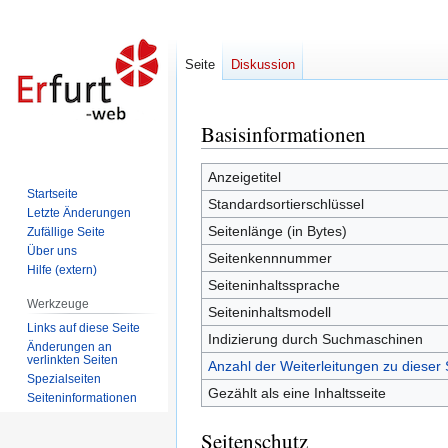
Seite
Diskussion
Basisinformationen
Zur
Zur
Navigation
Suche
springen
springen
Anzeigetitel
Startseite
Standardsortierschlüssel
Letzte Änderungen
Seitenlänge (in Bytes)
Zufällige Seite
Über uns
Seitenkennnummer
Hilfe (extern)
Seiteninhaltssprache
Werkzeuge
Seiteninhaltsmodell
Links auf diese Seite
Indizierung durch Suchmaschinen
Änderungen an
verlinkten Seiten
Anzahl der Weiterleitungen zu dieser 
Spezialseiten
Gezählt als eine Inhaltsseite
Seiten­informationen
Seitenschutz