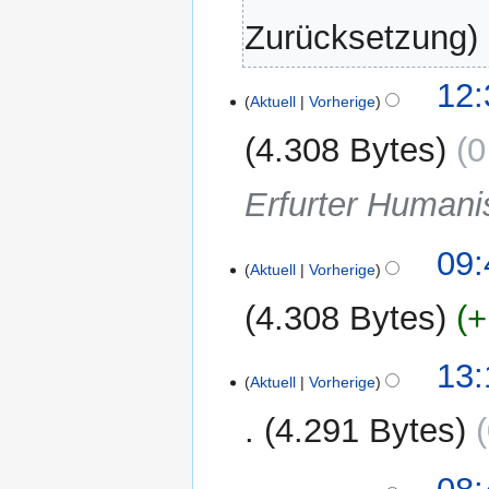
Zurücksetzung
6.
12:
Aktuell
Vorherige
Januar
2023
4.308 Bytes
0
Erfurter Humani
1.
09:
Aktuell
Vorherige
Oktober
2022
4.308 Bytes
+
K
11.
13:
e
Aktuell
Vorherige
März
i
2021
4.291 Bytes
n
e
K
B
29.