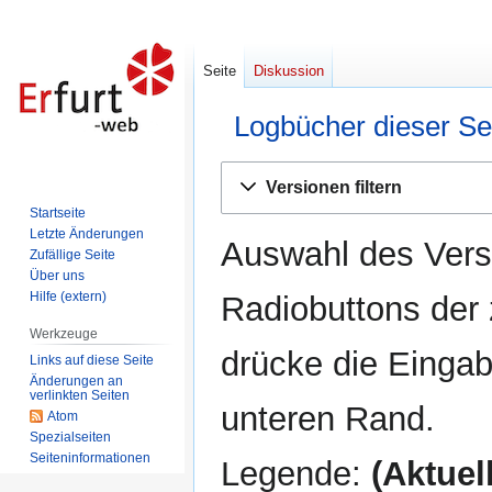
Seite
Diskussion
Logbücher dieser Se
Zur
Zur
Versionen filtern
Navigation
Suche
Startseite
springen
springen
Letzte Änderungen
Auswahl des Versi
Zufällige Seite
Über uns
Hilfe (extern)
Radiobuttons der
Werkzeuge
drücke die Eingab
Links auf diese Seite
Änderungen an
verlinkten Seiten
unteren Rand.
Atom
Spezialseiten
Seiten­informationen
Legende:
(Aktuell