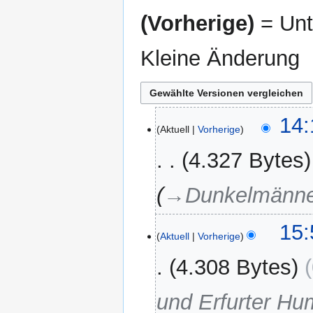
(Vorherige)
= Unt
Kleine Änderung
13.
14:
Aktuell
Vorherige
November
2024
4.327 Bytes
→‎Dunkelmänner
8.
15:
Aktuell
Vorherige
März
2023
4.308 Bytes
und Erfurter Hu