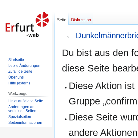
Seite
Diskussion
←
Dunkelmännerbrie
Zur
Zur
Du bist aus den f
Navigation
Suche
Startseite
springen
springen
diese Seite bearb
Letzte Änderungen
Zufällige Seite
Über uns
Diese Aktion ist
Hilfe (extern)
Werkzeuge
Gruppe „confirm
Links auf diese Seite
Änderungen an
verlinkten Seiten
Diese Seite wur
Spezialseiten
Seiten­informationen
andere Aktionen