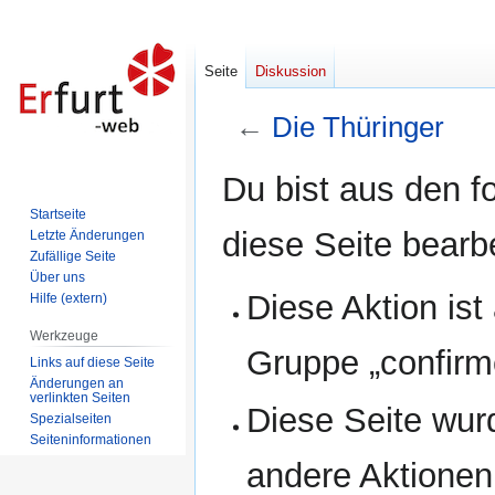
Seite
Diskussion
←
Die Thüringer
Zur
Zur
Du bist aus den f
Navigation
Suche
Startseite
springen
springen
diese Seite bearb
Letzte Änderungen
Zufällige Seite
Über uns
Diese Aktion ist
Hilfe (extern)
Werkzeuge
Gruppe „confirm
Links auf diese Seite
Änderungen an
verlinkten Seiten
Diese Seite wur
Spezialseiten
Seiten­informationen
andere Aktionen