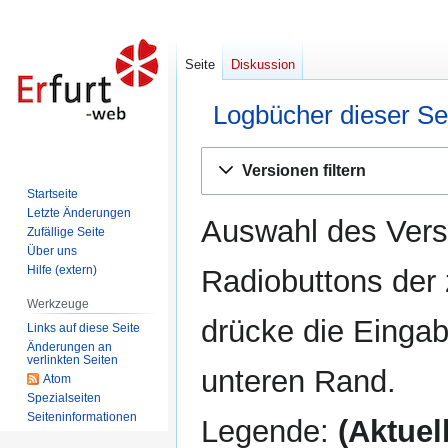
Seite
Diskussion
Logbücher dieser Se
Zur
Zur
Versionen filtern
Navigation
Suche
Startseite
springen
springen
Letzte Änderungen
Auswahl des Versi
Zufällige Seite
Über uns
Hilfe (extern)
Radiobuttons der
Werkzeuge
drücke die Eingab
Links auf diese Seite
Änderungen an
verlinkten Seiten
unteren Rand.
Atom
Spezialseiten
Seiten­informationen
Legende:
(Aktuell