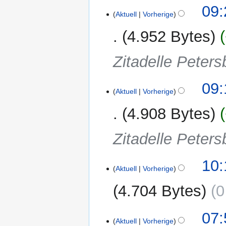
09:
Aktuell
Vorherige
4.952 Bytes
Zitadelle Peters
09:
Aktuell
Vorherige
4.908 Bytes
Zitadelle Peters
1.
10:
Aktuell
Vorherige
Oktober
2022
4.704 Bytes
0
K
13.
07:
e
Aktuell
Vorherige
Dezember