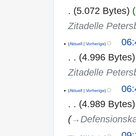
5.072 Bytes
Zitadelle Peters
23.
06:
Aktuell
Vorherige
September
2023
4.996 Bytes
Zitadelle Peters
06:
Aktuell
Vorherige
4.989 Bytes
→‎Defensionska
14.
09: