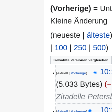
(Vorherige)
= Unt
Kleine Änderung
(
neueste
|
älteste
|
100
|
250
|
500
)
6.
10:
Aktuell
Vorherige
Januar
2026
5.033 Bytes
−
Zitadelle Peters
10:
Aktuell
Vorherige