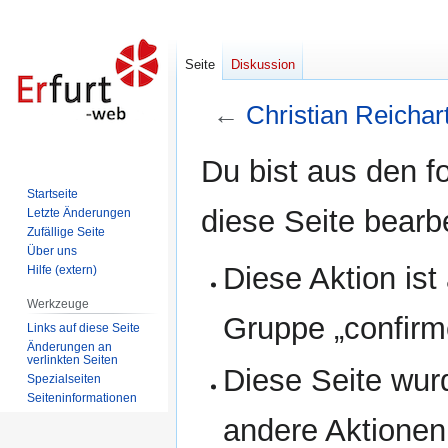
Seite
Diskussion
←
Christian Reichar
Zur
Zur
Du bist aus den f
Navigation
Suche
Startseite
springen
springen
diese Seite bearb
Letzte Änderungen
Zufällige Seite
Über uns
Diese Aktion ist
Hilfe (extern)
Werkzeuge
Gruppe „confirm
Links auf diese Seite
Änderungen an
verlinkten Seiten
Diese Seite wur
Spezialseiten
Seiten­informationen
andere Aktionen