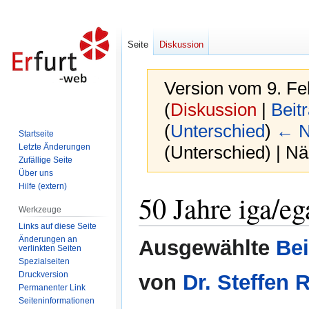
Seite
Diskussion
Version vom 9. Fe
(
Diskussion
|
Beit
(
Unterschied
)
← N
Startseite
Letzte Änderungen
(Unterschied) | N
Zufällige Seite
Über uns
Hilfe (extern)
Zur
Zur
50 Jahre iga/e
Navigation
Suche
Werkzeuge
springen
springen
Links auf diese Seite
Änderungen an
Ausgewählte
Bei
verlinkten Seiten
Spezialseiten
Druckversion
von
Dr. Steffen 
Permanenter Link
Seiten­informationen