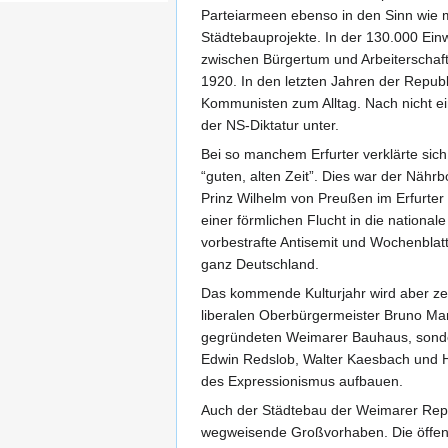
Parteiarmeen ebenso in den Sinn wie m
Städtebauprojekte. In der 130.000 Ein
zwischen Bürgertum und Arbeiterschaf
1920. In den letzten Jahren der Repub
Kommunisten zum Alltag. Nach nicht ei
der NS-Diktatur unter.
Bei so manchem Erfurter verklärte sic
“guten, alten Zeit”. Dies war der Nährb
Prinz Wilhelm von Preußen im Erfurter 
einer förmlichen Flucht in die nationa
vorbestrafte Antisemit und Wochenblat
ganz Deutschland.
Das kommende Kulturjahr wird aber zeig
liberalen Oberbürgermeister Bruno Mann
gegründeten Weimarer Bauhaus, sonder
Edwin Redslob, Walter Kaesbach und H
des Expressionismus aufbauen.
Auch der Städtebau der Weimarer Repub
wegweisende Großvorhaben. Die öffentl