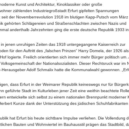
oderne Kunst und Architektur, Kinoklassiker oder große
wohner zählenden Industriegroßstadt Erfurt gipfelten Spannungen
t seit der Novemberrevolution 1918 im blutigen Kapp-Putsch vom März
lik gehörten Schlägereien und Straßenschlachten zwischen Nazis und
nmal anderthalb Jahrzehnten ging die erste deutsche Republik 1933 in
h in jenen unruhigen Zeiten das 1918 untergegangene Kaiserreich zur
oden für den Auftritt des „falschen Prinzen“ Harry Domela, der 1926 als
Hof logierte. Freilich orientierten sich immer mehr Bürger politisch u
le Volksgemeinschaft der Nationalsozialisten. Dieser Rechtsruck war i
t-Herausgeber Adolf Schmalix hatte die Kommunalwahl gewonnen. „Erfu
en, dass Erfurt in der Weimarer Republik keineswegs nur für Bürgerkri
 geführte Stadt im Kulturleben jener Zeit eine weithin beachtete Roll
n entwickelte sich selbst zu einem nationalen Brennpunkt moderner 
erbert Kunze dank der Unterstützung des jüdischen Schuhfabrikante
lik hat Erfurt bis heute sichtbare Impulse verliehen. Die Vollendun
ichen Bauten und Wohnviertel im Bauhausstil prägen das Stadtbild, d