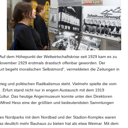
m. Auf dem Höhepunkt der Weltwirtschaftskrise seit 1929 kam es zu
m November 1929 erstmals drastisch offenbar geworden. Der
rt begeht moralischen Selbstmord“, vermeldeten die Zeitungen in
eg und politischen Radikalismus steht. Vielmehr spielte die vom
e. Erfurt stand nicht nur in engem Austausch mit dem 1919
Kultur. Das heutige Angermuseum konnte unter den Direktoren
n Alfred Hess eine der größten und bedeutendsten Sammlungen
g des Nordparks mit dem Nordbad und der Stadion-Komplex waren
as deutlich mehr Bauhaus zu bieten hat als etwa Weimar. Mit dem