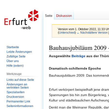
Seite
Diskussion
Version vom 1. Oktober 2022, 11:33 U
(
Unterschied
)
← Nächstältere Version
Zur
Zur
Bauhausjubiläum 2009 -
Startseite
Navigation
Suche
Letzte Änderungen
springen
springen
Ausgewählte
Beiträge
aus der Thür
Zufällige Seite
Über uns
Hilfe (extern)
Dramatisch-schillernde Epoche
Werkzeuge
Bauhausjubiläum 2009: Das kommende Ku
Links auf diese Seite
Änderungen an
verlinkten Seiten
Erfurt verkörpert beispielhaft jene dra
Spezialseiten
Spannungen bis hin zum Bürgerkrieg, 
Druckversion
Kultur und städtebaulichen Aufschwun
Permanenter Link
Seiten­informationen
Denkt man die Weimarer Republik, da