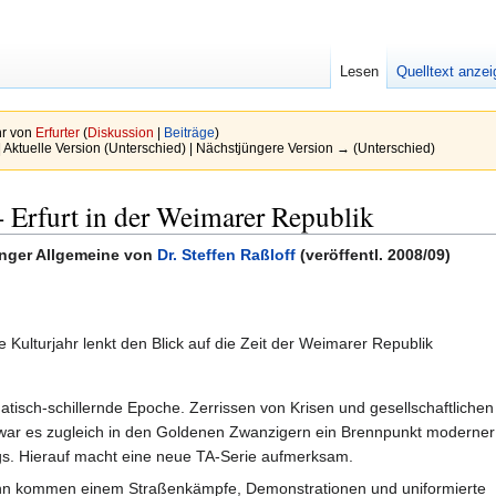
Lesen
Quelltext anze
hr von
Erfurter
(
Diskussion
|
Beiträge
)
| Aktuelle Version (Unterschied) | Nächstjüngere Version → (Unterschied)
 Erfurt in der Weimarer Republik
inger Allgemeine von
Dr. Steffen Raßloff
(veröffentl. 2008/09)
lturjahr lenkt den Blick auf die Zeit der Weimarer Republik
matisch-schillernde Epoche. Zerrissen von Krisen und gesellschaftlichen
war es zugleich in den Goldenen Zwanzigern ein Brennpunkt moderner
gs. Hierauf macht eine neue TA-Serie aufmerksam.
nn kommen einem Straßenkämpfe, Demonstrationen und uniformierte