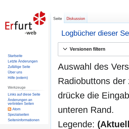
Seite
Diskussion
Logbücher dieser Se
Zur
Zur
Versionen filtern
Navigation
Suche
Startseite
springen
springen
Letzte Änderungen
Auswahl des Versi
Zufällige Seite
Über uns
Hilfe (extern)
Radiobuttons der
Werkzeuge
drücke die Eingab
Links auf diese Seite
Änderungen an
verlinkten Seiten
unteren Rand.
Atom
Spezialseiten
Seiten­informationen
Legende:
(Aktuell