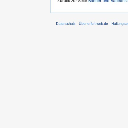
Zurück zur Seite
Baeder und Badeanst
Datenschutz
Über erfurt-web.de
Haftungsa