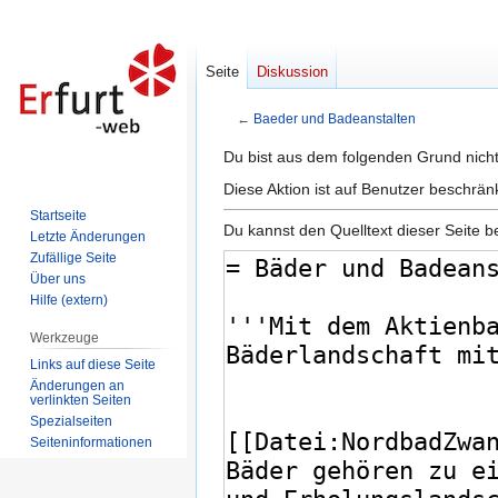
Seite
Diskussion
←
Baeder und Badeanstalten
Zur
Zur
Du bist aus dem folgenden Grund nicht 
Navigation
Suche
Diese Aktion ist auf Benutzer beschrän
springen
springen
Startseite
Du kannst den Quelltext dieser Seite b
Letzte Änderungen
Zufällige Seite
Über uns
Hilfe (extern)
Werkzeuge
Links auf diese Seite
Änderungen an
verlinkten Seiten
Spezialseiten
Seiten­informationen