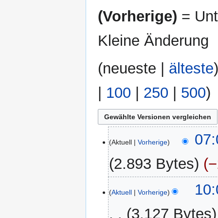
(Vorherige)
= Unt
Kleine Änderung
(
neueste
|
älteste
|
100
|
250
|
500
)
2.
07:
Aktuell
Vorherige
April
2026
2.893 Bytes
−
12.
10:
Aktuell
Vorherige
November
2024
3.127 Bytes