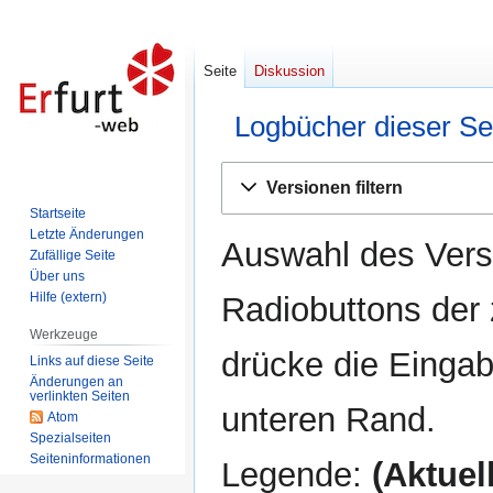
Seite
Diskussion
Logbücher dieser Se
Zur
Zur
Versionen filtern
Navigation
Suche
Startseite
springen
springen
Letzte Änderungen
Auswahl des Versi
Zufällige Seite
Über uns
Hilfe (extern)
Radiobuttons der
Werkzeuge
drücke die Eingab
Links auf diese Seite
Änderungen an
verlinkten Seiten
unteren Rand.
Atom
Spezialseiten
Seiten­informationen
Legende:
(Aktuell