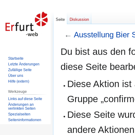
Seite
Diskussion
←
Ausstellung Bier
Zur
Zur
Du bist aus den f
Navigation
Suche
Startseite
springen
springen
diese Seite bearb
Letzte Änderungen
Zufällige Seite
Über uns
Diese Aktion ist
Hilfe (extern)
Werkzeuge
Gruppe „confirm
Links auf diese Seite
Änderungen an
verlinkten Seiten
Diese Seite wur
Spezialseiten
Seiten­informationen
andere Aktionen