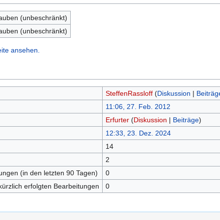
lauben (unbeschränkt)
lauben (unbeschränkt)
eite ansehen.
SteffenRassloff
(
Diskussion
|
Beiträg
11:06, 27. Feb. 2012
Erfurter
(
Diskussion
|
Beiträge
)
12:33, 23. Dez. 2024
14
n
2
tungen (in den letzten 90 Tagen)
0
kürzlich erfolgten Bearbeitungen
0