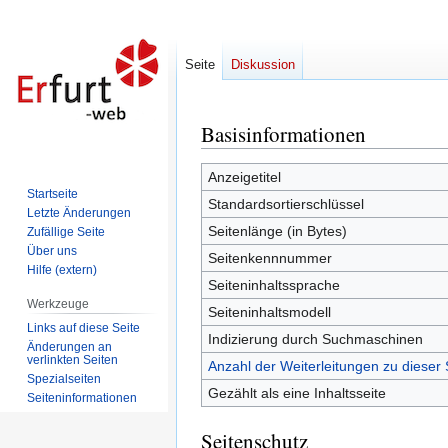
Seite
Diskussion
Basisinformationen
Zur
Zur
Navigation
Suche
springen
springen
Anzeigetitel
Startseite
Standardsortierschlüssel
Letzte Änderungen
Seitenlänge (in Bytes)
Zufällige Seite
Über uns
Seitenkennnummer
Hilfe (extern)
Seiteninhaltssprache
Werkzeuge
Seiteninhaltsmodell
Links auf diese Seite
Indizierung durch Suchmaschinen
Änderungen an
verlinkten Seiten
Anzahl der Weiterleitungen zu dieser 
Spezialseiten
Gezählt als eine Inhaltsseite
Seiten­informationen
Seitenschutz