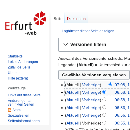
Seite
Diskussion
Logbücher dieser Seite anzeigen
Zur
Zur
Versionen filtern
Navigation
Suche
springen
springen
Startseite
Auswahl des Versionsunterschieds: Mar
Letzte Änderungen
Legende:
(Aktuell)
= Unterschied zur a
Zufällige Seite
Über uns
Hilfe (extern)
Aktuell
Vorherige
07:08, 
1.
Werkzeuge
September
Aktuell
Vorherige
06:58, 
Links auf diese Seite
2025
Aktuell
Vorherige
06:58, 
Änderungen an
verlinkten Seiten
Aktuell
Vorherige
06:56, 
Atom
Aktuell
Vorherige
06:56, 
Spezialseiten
Seiten­informationen
Aktuell
Vorherige
06:55, 
2026 = '''Der Erfurter Historiker u