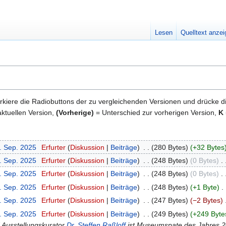
Lesen
Quelltext anze
kiere die Radiobuttons der zu vergleichenden Versionen und drücke d
ktuellen Version,
(Vorherige)
= Unterschied zur vorherigen Version,
K
1. Sep. 2025
‎
Erfurter
Diskussion
Beiträge
‎
280 Bytes
+32 Bytes
1. Sep. 2025
‎
Erfurter
Diskussion
Beiträge
‎
248 Bytes
0 Bytes
‎
1. Sep. 2025
‎
Erfurter
Diskussion
Beiträge
‎
248 Bytes
0 Bytes
‎
1. Sep. 2025
‎
Erfurter
Diskussion
Beiträge
‎
248 Bytes
+1 Byte
‎
1. Sep. 2025
‎
Erfurter
Diskussion
Beiträge
‎
247 Bytes
−2 Bytes
‎
1. Sep. 2025
‎
Erfurter
Diskussion
Beiträge
‎
249 Bytes
+249 Byte
nd Ausstellungskurator
Dr. Steffen Raßloff
ist Museumspate des Jahres 20