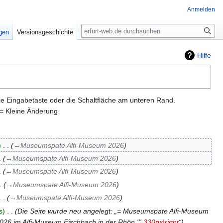
Anmelden
Suche
igen
Versionsgeschichte
Hilfe
ie Eingabetaste oder die Schaltfläche am unteren Rand.
= Kleine Änderung
‎
→‎Museumspate Alfi-Museum 2026
→‎Museumspate Alfi-Museum 2026
→‎Museumspate Alfi-Museum 2026
→‎Museumspate Alfi-Museum 2026
→‎Museumspate Alfi-Museum 2026
s
‎
Die Seite wurde neu angelegt: „= Museumspate Alfi-Museum
26 im Alfi-Museum Fischbach in der Rhön.'''
330px|right
“