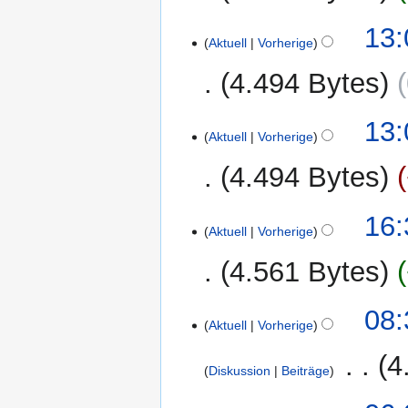
e
b
K
B
5.
13:
e
e
Aktuell
Vorherige
e
Februar
i
i
a
2021
t
4.494 Bytes
n
r
u
e
b
n
K
B
13:
e
g
e
Aktuell
Vorherige
e
i
s
i
a
t
4.494 Bytes
z
n
r
u
u
e
b
n
K
s
B
1.
16:
e
g
e
Aktuell
Vorherige
a
e
Februar
i
s
i
m
a
2021
t
4.561 Bytes
z
n
m
r
u
u
e
e
b
n
K
s
B
18.
08:
n
e
g
e
Aktuell
Vorherige
a
e
April
f
i
s
i
m
a
2015
a
t
‎
4
z
n
m
r
Diskussion
Beiträge
s
u
u
e
e
b
s
n
K
s
B
11.