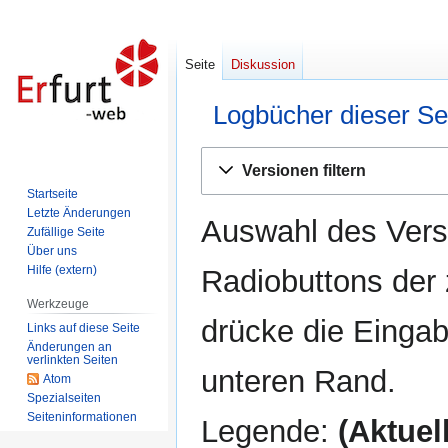
Seite
Diskussion
Logbücher dieser Se
Zur
Zur
Versionen filtern
Navigation
Suche
Startseite
springen
springen
Letzte Änderungen
Auswahl des Versi
Zufällige Seite
Über uns
Hilfe (extern)
Radiobuttons der
Werkzeuge
drücke die Eingab
Links auf diese Seite
Änderungen an
verlinkten Seiten
unteren Rand.
Atom
Spezialseiten
Seiten­informationen
Legende:
(Aktuell