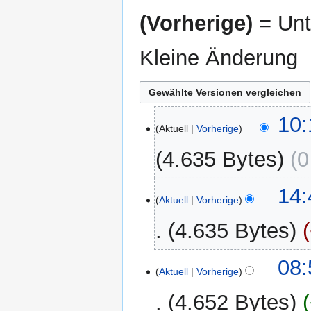
(Vorherige)
= Unt
Kleine Änderung
1.
10:
Aktuell
Vorherige
Oktober
2022
4.635 Bytes
0
K
9.
14:
e
Aktuell
Vorherige
Februar
i
2021
4.635 Bytes
n
e
K
B
6.
08:
e
Aktuell
Vorherige
e
Februar
i
a
2021
4.652 Bytes
n
r