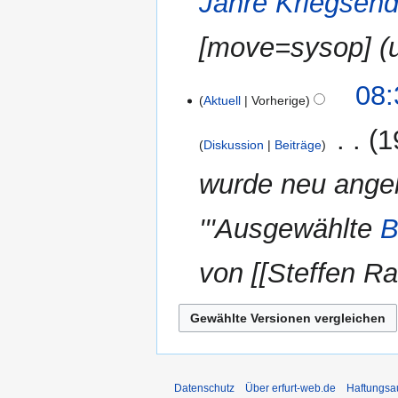
Jahre Kriegsen
n
e
u
g
a
e
f
i
n
s
m
a
[move=sysop] (
a
t
g
z
m
r
s
u
u
e
b
s
n
s
08:
n
e
u
g
Aktuell
Vorherige
a
f
i
n
s
m
‎
1
a
t
g
z
Diskussion
Beiträge
m
s
u
u
e
s
n
wurde neu angel
s
n
u
g
a
f
n
s
m
'''Ausgewählte
B
a
g
z
m
s
u
e
s
von [[Steffen Ra
s
n
u
a
f
n
m
a
g
m
s
e
s
n
u
f
Datenschutz
Über erfurt-web.de
Haftungsa
n