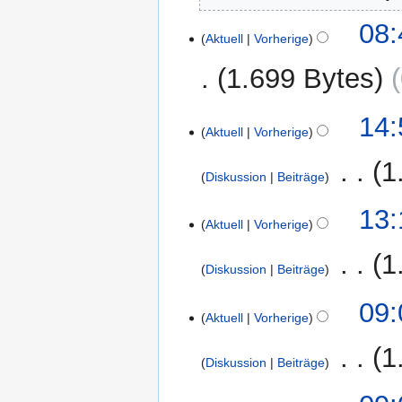
31.
08:
Aktuell
Vorherige
Mai
2021
1.699 Bytes
K
12.
14:
e
Aktuell
Vorherige
Februar
i
2017
‎
1
n
Diskussion
Beiträge
e
K
B
13:
e
Aktuell
Vorherige
e
i
a
‎
1
n
r
Diskussion
Beiträge
e
b
K
B
09:
e
e
Aktuell
Vorherige
e
i
i
a
t
‎
1
n
r
Diskussion
Beiträge
u
e
b
n
K
B
e