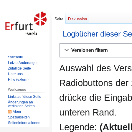
Seite
Diskussion
Logbücher dieser Se
Zur
Zur
Versionen filtern
Navigation
Suche
Startseite
springen
springen
Letzte Änderungen
Auswahl des Versi
Zufällige Seite
Über uns
Hilfe (extern)
Radiobuttons der
Werkzeuge
drücke die Eingab
Links auf diese Seite
Änderungen an
verlinkten Seiten
unteren Rand.
Atom
Spezialseiten
Seiten­informationen
Legende:
(Aktuell