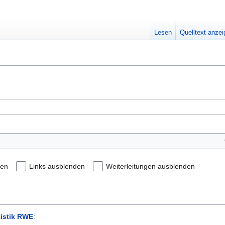
Lesen
Quelltext anze
den
Links ausblenden
Weiterleitungen ausblenden
tistik RWE
: