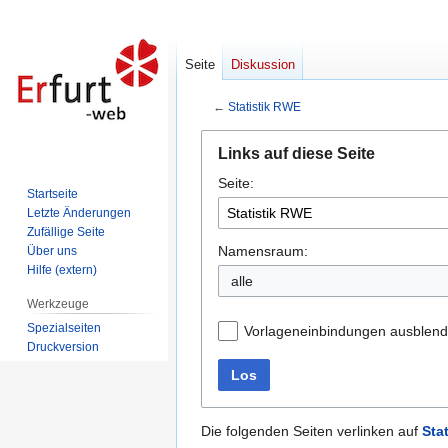
Seite
Diskussion
←
Statistik RWE
Zur
Zur
Links auf diese Seite
Navigation
Suche
Seite:
springen
springen
Startseite
Letzte Änderungen
Zufällige Seite
Namensraum:
Über uns
Hilfe (extern)
alle
Werkzeuge
Spezialseiten
Vorlageneinbindungen ausblen
Druckversion
Los
Die folgenden Seiten verlinken auf
Sta