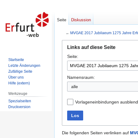
Seite
Diskussion
←
MVGAE 2017 Jubilaeum 1275 Jahre Erfu
Zur
Zur
Links auf diese Seite
Navigation
Suche
Seite:
springen
springen
Startseite
Letzte Änderungen
Zufällige Seite
Namensraum:
Über uns
Hilfe (extern)
alle
Werkzeuge
Spezialseiten
Vorlageneinbindungen ausblen
Druckversion
Los
Die folgenden Seiten verlinken auf
MVG