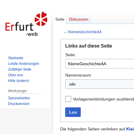
Seite
Diskussion
←
KleineGeschichteAA
Zur
Zur
Links auf diese Seite
Navigation
Suche
Seite:
springen
springen
Startseite
Letzte Änderungen
Zufällige Seite
Namensraum:
Über uns
Hilfe (extern)
alle
Werkzeuge
Spezialseiten
Vorlageneinbindungen ausblen
Druckversion
Los
Die folgenden Seiten verlinken auf
Kle